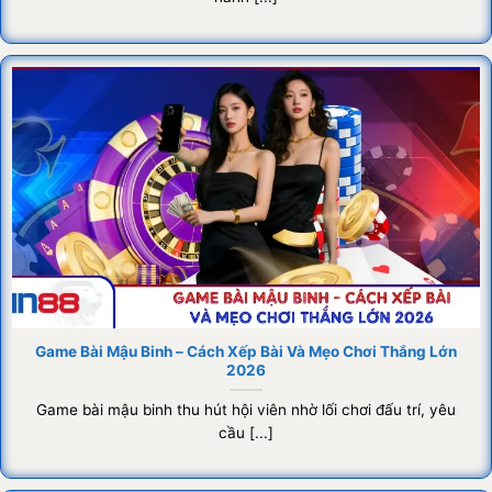
Game Bài Mậu Binh – Cách Xếp Bài Và Mẹo Chơi Thắng Lớn
2026
Game bài mậu binh thu hút hội viên nhờ lối chơi đấu trí, yêu
cầu [...]