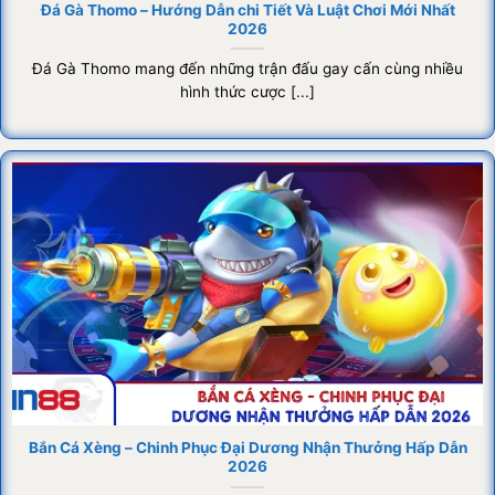
Đá Gà Thomo – Hướng Dẫn chi Tiết Và Luật Chơi Mới Nhất
2026
Đá Gà Thomo mang đến những trận đấu gay cấn cùng nhiều
hình thức cược [...]
Bắn Cá Xèng – Chinh Phục Đại Dương Nhận Thưởng Hấp Dẫn
2026