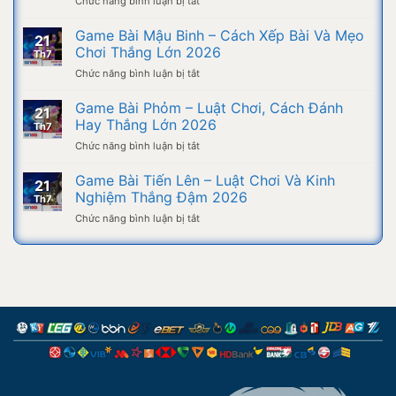
Chức năng bình luận bị tắt
ở
SIN88
Trúng
Cược
Siêu
Hàng
Lô
Game Bài Mậu Binh – Cách Xếp Bài Và Mẹo
Kịch
Tỷ
21
Đề
Tính,
Chơi Thắng Lớn 2026
Đồng
Th7
Online
Rinh
2026
Chức năng bình luận bị tắt
ở
Dễ
Ngay
Game
Trúng
Hàng
Bài
Game Bài Phỏm – Luật Chơi, Cách Đánh
Lớn
Tỷ
21
Mậu
Hàng
Hay Thắng Lớn 2026
Đồng
Th7
Binh
Tỷ
Chức năng bình luận bị tắt
ở
–
Đồng
Game
Cách
Mỗi
Bài
Game Bài Tiến Lên – Luật Chơi Và Kinh
Xếp
Ngày
21
Phỏm
Bài
Nghiệm Thắng Đậm 2026
Th7
–
Và
Chức năng bình luận bị tắt
ở
Luật
Mẹo
Game
Chơi,
Chơi
Bài
Cách
Thắng
Tiến
Đánh
Lớn
Lên
Hay
2026
–
Thắng
Luật
Lớn
Chơi
2026
Và
Kinh
Nghiệm
Thắng